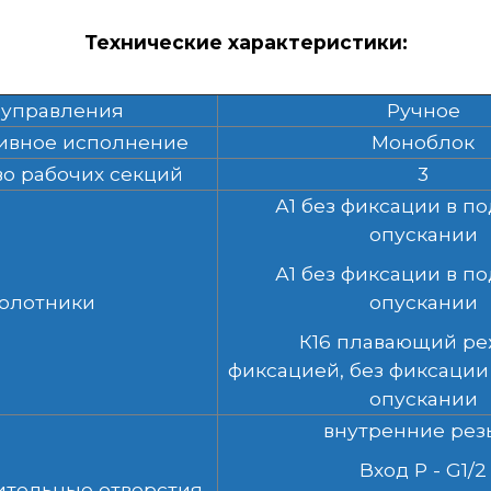
Технические характеристики:
 управления
Ручное
ивное исполнение
Моноблок
о рабочих секций
3
А1 без фиксации в п
опускании
А1 без фиксации в п
олотники
опускании
К16 плавающий ре
фиксацией, без фиксации
опускании
внутренние рез
Вход Р - G1/2
тельные отверстия