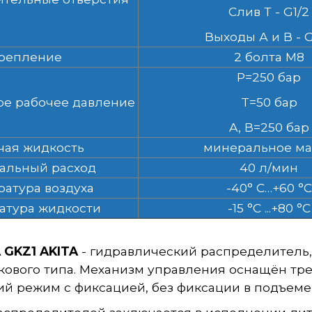
Слив Т - G1/2
Выходы А и В - 
репление
2 болта М8
P=250 бар
е рабочее давление
T=50 бар
A, B=250 бар
чая жидкость
минеральное ма
альный расход
40 л/мин
ратура воздуха
-40° C…+60 °C
атура жидкости
-15 °C ...+80 °C
 GKZ1 AKITA
- гидравлический распределител
ового типа. Механизм управления оснащён тре
й режим с фиксацией, без фиксации в подъеме 