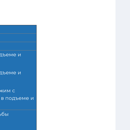
одъеме и
одъеме и
жим с
 в подъеме и
ьбы