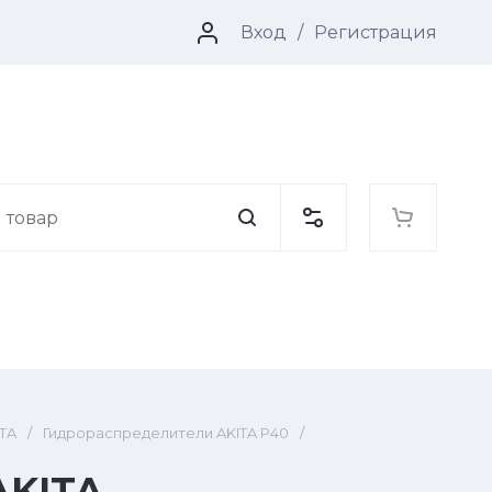
/
Вход
Регистрация
TA
/
Гидрораспределители AKITA P40
/
AKITA