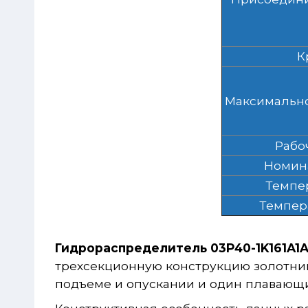
К
Максимально
Рабо
Номин
Темпе
Темпер
Гидрораспределитель 03Р40-1K161A1A
трехсекционную конструкцию золотник
подъеме и опускании и один плавающи