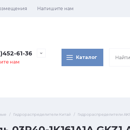
возмещения
Напишите нам
)452-61-36
Каталог
ите нам
ные
/
Гидрораспределители Китай
/
Гидрораспределители AKI
 03Р40-1K161A1A GKZ1 