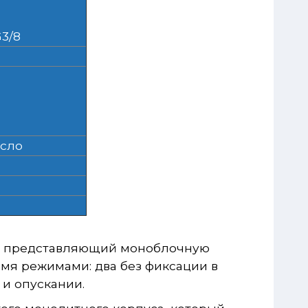
G3/8
сло
ь, представляющий моноблочную
мя режимами: два без фиксации в
и опускании.