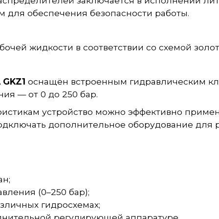
аспределителей заключается в исполнении лит
 для обеспечения безопасности работы.
очей жидкости в соответствии со схемой золо
 GKZ1
оснащён встроенным гидравлическим кл
я — от 0 до 250 бар.
ристикам устройство можно эффективно примен
подключать дополнительное оборудование для 
н;
ления (0–250 бар);
зличных гидросхемах;
лнительной регулирующей аппаратуре.