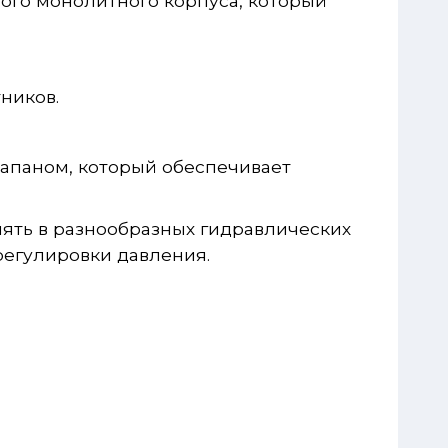
ого монолитного корпуса, который
тников.
апаном, который обеспечивает
ять в разнообразных гидравлических
регулировки давления.