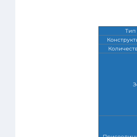
Тип
Конструкт
Количеств
З
Присоедини