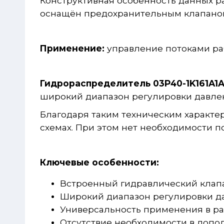
Конструктивная особенность данных р
оснащён предохранительным клапаном
Применение:
управление потоками раб
Гидрoраспределитель 03Р40-1K161A1A
широкий диапазон регулировки давлени
Благодаря таким техническим характе
схемах. При этом нет необходимости 
Ключевые особенности:
Встроенный гидравлический клапа
Широкий диапазон регулировки дав
Универсальность применения в ра
Отсутствие необходимости в допо